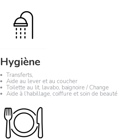
Hygiène
Transferts,
Aide au lever et au coucher
Toilette au lit, lavabo, baignoire / Change
Aide à l’habillage, coiffure et soin de beauté