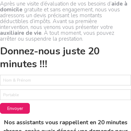
Après une visite d’évaluation de vos besoins d’
aide à
domicile
gratuite et sans engagement, nous vous
adressons un devis précisant les montants
déductibles d’impôts. Avant sa première
intervention, nous venons vous présenter votre
auxiliaire de vie
. À tout moment, vous pouvez
arrêter ou suspendre la prestation.
Donnez-nous juste 20
minutes !!!
2
0
m
i
n
u
Envoyer
t
e
Nos assistants vous rappellent en 20 minutes
s