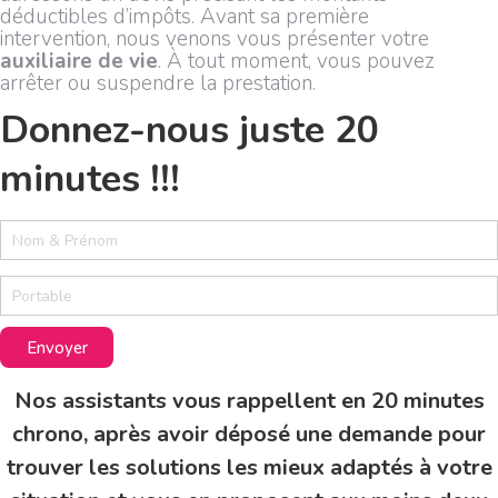
déductibles d’impôts. Avant sa première
intervention, nous venons vous présenter votre
auxiliaire de vie
. À tout moment, vous pouvez
arrêter ou suspendre la prestation.
Donnez-nous juste 20
minutes !!!
2
0
m
i
n
u
Envoyer
t
e
Nos assistants vous rappellent en 20 minutes
s
chrono, après avoir déposé une demande pour
trouver les solutions les mieux adaptés à votre