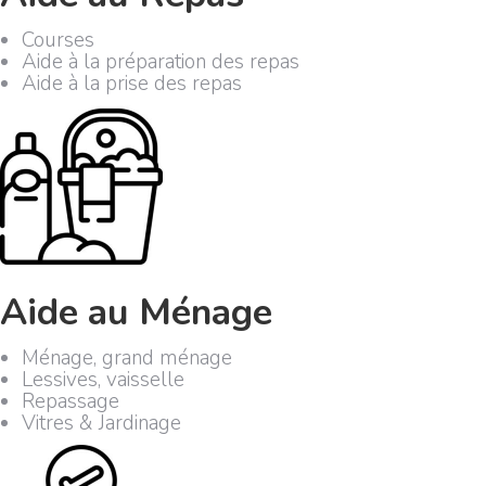
Courses
Aide à la préparation des repas
Aide à la prise des repas
Aide au Ménage
Ménage, grand ménage
Lessives, vaisselle
Repassage
Vitres & Jardinage