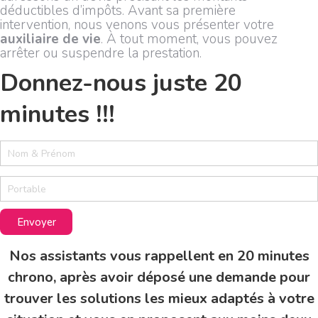
déductibles d’impôts. Avant sa première
intervention, nous venons vous présenter votre
auxiliaire de vie
. À tout moment, vous pouvez
arrêter ou suspendre la prestation.
Donnez-nous juste 20
minutes !!!
2
0
m
i
n
u
Envoyer
t
e
Nos assistants vous rappellent en 20 minutes
s
chrono, après avoir déposé une demande pour
trouver les solutions les mieux adaptés à votre