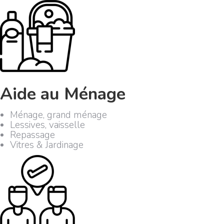
Aide au Ménage
Ménage, grand ménage
Lessives, vaisselle
Repassage
Vitres & Jardinage