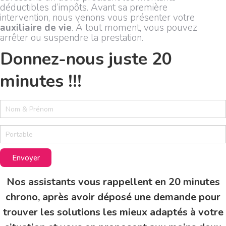
déductibles d’impôts. Avant sa première
intervention, nous venons vous présenter votre
auxiliaire de vie
. À tout moment, vous pouvez
arrêter ou suspendre la prestation.
Donnez-nous juste 20
minutes !!!
2
0
m
i
n
u
Envoyer
t
e
Nos assistants vous rappellent en 20 minutes
s
chrono, après avoir déposé une demande pour
trouver les solutions les mieux adaptés à votre