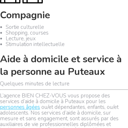
Compagnie
Sortie culturelle
Shopping, courses
Lecture, jeux
Stimulation intellectuelle
Aide à domicile et service à
la personne au Puteaux
Quelques minutes de lecture
L’agence BIEN CHEZ-VOUS vous propose des
services d’aide à domicile à Puteaux pour les
personnes âgées
ou/et dépendantes, enfants, ou/et
adolescents. Nos services d’aide à domicile, sur
mesure et sans engagement, sont assurés par des
auxiliaires de vie professionnelles diplômées et