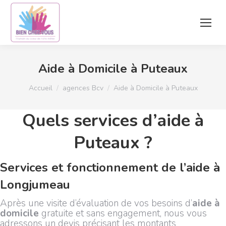
Aide à Domicile à Puteaux
Vous êtes ici :
Accueil
agences Bcv
Aide à Domicile à Puteaux
Quels services d’aide à
Puteaux ?
Services et fonctionnement de l’aide à
Longjumeau
Après une visite d’évaluation de vos besoins d’
aide à
domicile
gratuite et sans engagement, nous vous
adressons un devis précisant les montants