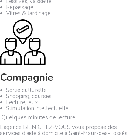
Lessives, vaisselle
Repassage
Vitres & Jardinage
Compagnie
Sortie culturelle
Shopping, courses
Lecture, jeux
Stimulation intellectuelle
Quelques minutes de lecture
L’agence BIEN CHEZ-VOUS vous propose des
services d’aide à domicile à Saint-Maur-des-Fossés