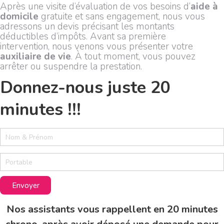
Après une visite d’évaluation de vos besoins d’
aide à
domicile
gratuite et sans engagement, nous vous
adressons un devis précisant les montants
déductibles d’impôts. Avant sa première
intervention, nous venons vous présenter votre
auxiliaire de vie
. À tout moment, vous pouvez
arrêter ou suspendre la prestation.
Donnez-nous juste 20
minutes !!!
2
0
m
i
n
u
Envoyer
t
e
Nos assistants vous rappellent en 20 minutes
s