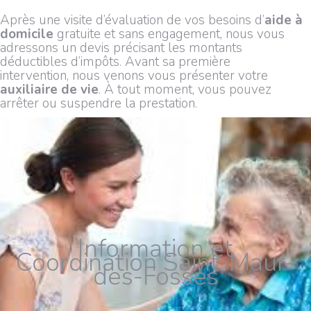
Après une visite d’évaluation de vos besoins d’
aide à
domicile
gratuite et sans engagement, nous vous
adressons un devis précisant les montants
déductibles d’impôts. Avant sa première
intervention, nous venons vous présenter votre
auxiliaire de vie
. À tout moment, vous pouvez
arrêter ou suspendre la prestation.
Information et
Coordination Saint-Maur-
des-Fossés