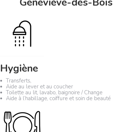
Geneviève-des-Bois
Hygiène
Transferts,
Aide au lever et au coucher
Toilette au lit, lavabo, baignoire / Change
Aide à l’habillage, coiffure et soin de beauté