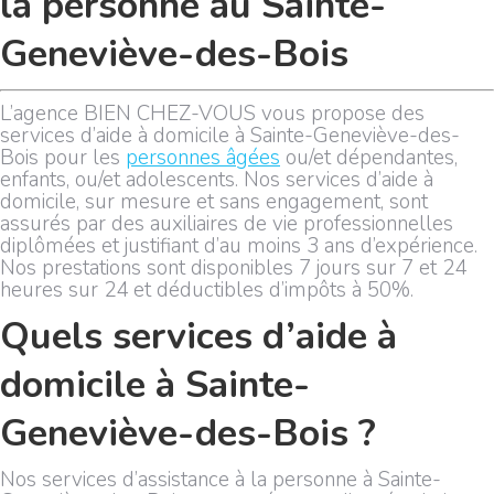
la personne au Sainte-
Geneviève-des-Bois
L’agence BIEN CHEZ-VOUS vous propose des
services d’aide à domicile à Sainte-Geneviève-des-
Bois pour les
personnes âgées
ou/et dépendantes,
enfants, ou/et adolescents. Nos services d’aide à
domicile, sur mesure et sans engagement, sont
assurés par des auxiliaires de vie professionnelles
diplômées et justifiant d’au moins 3 ans d’expérience.
Nos prestations sont disponibles 7 jours sur 7 et 24
heures sur 24 et déductibles d’impôts à 50%.
Quels services d’aide à
domicile à Sainte-
Geneviève-des-Bois ?
Nos services d’assistance à la personne à Sainte-