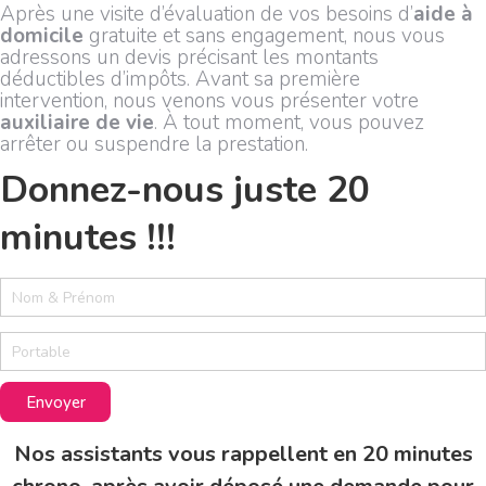
Après une visite d’évaluation de vos besoins d’
aide à
domicile
gratuite et sans engagement, nous vous
adressons un devis précisant les montants
déductibles d’impôts. Avant sa première
intervention, nous venons vous présenter votre
auxiliaire de vie
. À tout moment, vous pouvez
arrêter ou suspendre la prestation.
Donnez-nous juste 20
minutes !!!
2
0
m
i
n
u
Envoyer
t
e
Nos assistants vous rappellent en 20 minutes
s