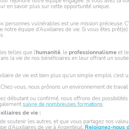
our rejoindre notre équipe engagée. Si vous avez la vo
our en savoir plus sur cette opportunité unique.
ux personnes vulnérables est une mission précieuse. 
e notre équipe d’Auxiliaires de vie. Si vous êtes prêt(e)
s.
s telles que l’
humanité
, le
professionnalisme
et l
ns la vie de nos bénéficiaires en leur offrant un soutie
iliaire de vie est bien plus qu’un simple emploi, c’est
Chez-vous, nous prônons un environnement de travail
 débutant ou confirmé, nous offrons des possibilités 
 également
suivre de nombreuses formations
.
liaires de vie :
t de soutenir les autres, et que vous partagez nos vale
e d’Auxiliaires de vie à Argenteuil.
Rejoignez-nous d