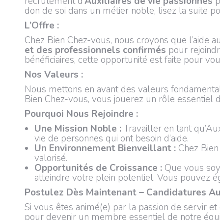
recrutement d’
Auxiliaires de vie passionnés
p
don de soi dans un métier noble, lisez la suite p
L’Offre :
Chez Bien Chez-vous, nous croyons que l’aide a
et des professionnels confirmés
pour rejoindr
bénéficiaires, cette opportunité est faite pour vou
Nos Valeurs :
Nous mettons en avant des valeurs fondamentale
Bien Chez-vous, vous jouerez un rôle essentiel da
Pourquoi Nous Rejoindre :
Une Mission Noble :
Travailler en tant qu’Aux
vie de personnes qui ont besoin d’aide.
Un Environnement Bienveillant :
Chez Bien 
valorisé.
Opportunités de Croissance :
Que vous soyez
atteindre votre plein potentiel. Vous pouvez
Postulez Dès Maintenant – Candidatures Auxi
Si vous êtes animé(e) par la passion de servir e
pour devenir un membre essentiel de notre équip