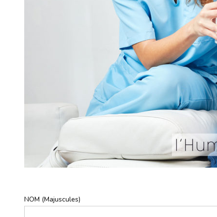
JOB
NOM (Majuscules)
*
AVS