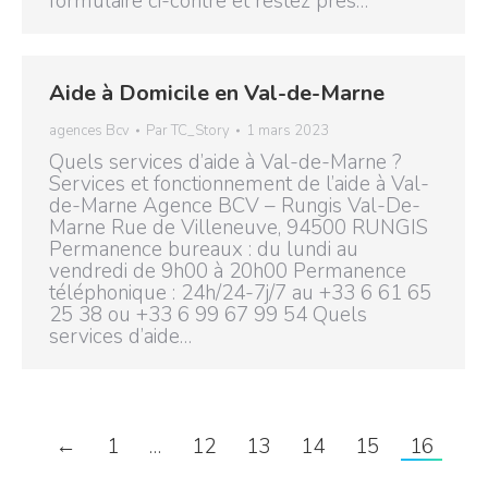
formulaire ci-contre et restez près…
Aide à Domicile en Val-de-Marne
agences Bcv
Par
TC_Story
1 mars 2023
Quels services d’aide à Val-de-Marne ?
Services et fonctionnement de l’aide à Val-
de-Marne Agence BCV – Rungis Val-De-
Marne Rue de Villeneuve, 94500 RUNGIS
Permanence bureaux : du lundi au
vendredi de 9h00 à 20h00 Permanence
téléphonique : 24h/24-7j/7 au +33 6 61 65
25 38 ou +33 6 99 67 99 54 Quels
services d’aide…
←
1
…
12
13
14
15
16