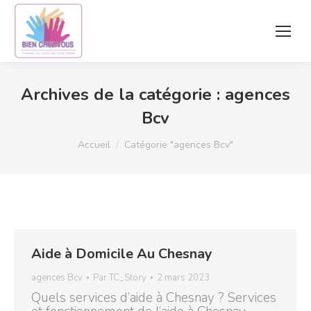
Archives de la catégorie :
agences
Bcv
Vous êtes ici :
Accueil
Catégorie "agences Bcv"
Aide à Domicile Au Chesnay
agences Bcv
Par
TC_Story
2 mars 2023
Quels services d’aide à Chesnay ? Services